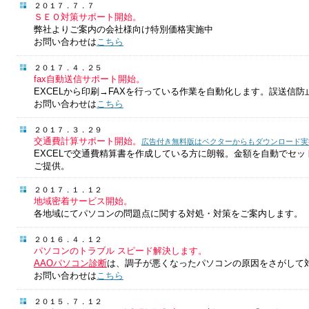
２０１７．７．７
ＳＥＯ対策サポート開始。
弊社よりご案内の会社様向け特別価格実施中
お問い合わせは
こちら
２０１７．４．２５
fax自動送信サポート開始。
EXCELから印刷→FAXを行っている作業を自動化します。誤送信防
お問い合わせは
こちら
２０１７．３．２９
交通費計算サポート開始。
広告付き無料版はベクターからもダウンロード実
EXCELで交通費精算書を作成している方に朗報。金額を自動でセ
ご提供。
２０１７．１．１２
地域密着サービス開始。
各地域にてパソコンの問題点に関する対処・対策をご案内します。
２０１６．４．１２
パソコンのトラブル スピード解決します。
AAOパソコン診断
は、調子が悪くなったパソコンの原因をさがして
お問い合わせは
こちら
２０１５．７．１２