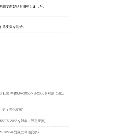
発想で新製品を開発しました。
する支援を開始。
中古MA-2055/FS-2055を対象に設定
リティ強化支援)
/FS-2055を対象に設定変換)
S-2055を対象に単価変換)