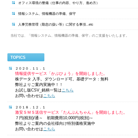
オフィス環境の整備（仕事の内容、やり方、進め方）
情報システム、情報機器の準備、保守
人事労務管理（勤怠の扱い等）に関する事項...etc
当社では、「情報システム、情報機器の準備、保守」のご支援をいたします。
TOPICS
２０２０．１１．１
情報提供サービス「かぶひょう」を開始しました。
株データ 入手。ダウンロード可。基礎データ：無料
弊社よりご案内実施中！！
お試し版CSV_銘柄一覧は
こちら
お問い合わせは
こちら
２０１８．１２．１
激安ＳＭＳ送信サービス「たんぶんちゃん」を開始しました。
７円(税別)/通～ 初期費用10,000円(税別)～
弊社よりご案内の会社様向け特別価格実施中
お問い合わせは
こちら