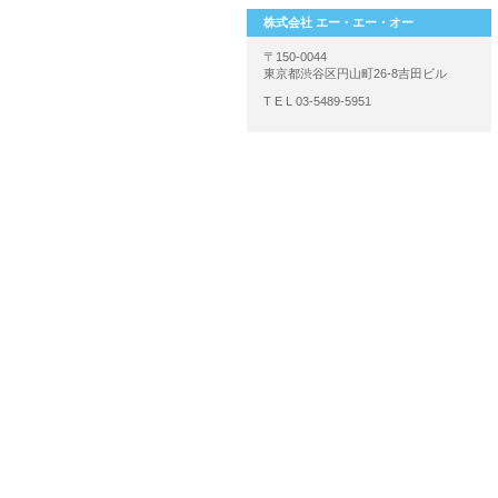
株式会社 エー・エー・オー
〒150-0044
東京都渋谷区円山町26-8吉田ビル
T E L 03-5489-5951