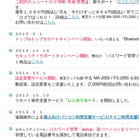
ご好評の レシートロゴ 印刷 作成 変更
は、新サポート「
ロゴもうけ(Wi
す。
通常１,０８０円(税込)／月を、今だけずっと８６４円(税込)／月で
こちら
「ロゴでばっちり！」詳細は
東芝テック社製 MA-2055 / FS-20
お問い合わせは
こちら
２０１５．５．１
トップtoトップサポートキャンペーン開始。
「Blue
いろいろ使える
２０１４．１１．１４
セキュリティサポートキャンペーン開始。
「パスワード管理
弊社の
こちら
ト商品は
２０１４．１１．１
設定変更サービス開始。
中古 MA-2055 / FS-20
東芝テック社製
数拡張」設定変更をご支援いたします。(7,000円税別)お問い合わせ
２０１３．１０．１０
リモート操作支援サービス「
レンタリモート
」を開始しました。
２０１３．９．１
遠隔操作による
個人向けパソコン利用支援サービス(ＰＣご利用支援)
パスワード管理「aaoup」新バージョンをリリー
セキュリティツール：
管理している電話番号を識別して電話発信できます。