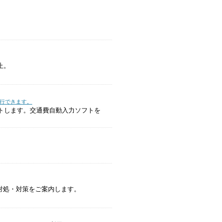
止。
行できます。
ットします。交通費自動入力ソフトを
対処・対策をご案内します。