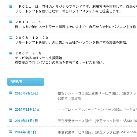
「ＰＣ１１」は、当社のオリジナルブランドです。利用方法を重視して、自由な
リモートソフトを使いこなす 新しいライフスタイルをご提案します。
２０１０．８．１
既にある企業内ネットワーク環境はそのままで、自宅から会社のパソコンを操作
２００８．１２．２０
リモートソフトを使い、外出先から会社のパソコンを操作する支援を開始。
２００７．８．８
テレビ会議向けツール支援開始
複数拠点で同じパソコンの画面を共有するサービスを開始。
NEWS
2015年7月15日
格安レシートロゴ設定変更サービス開始。(東芝テック社製 
変換＆一覧管理)
2014年11月14日
トップtoトップサポートキャンペーン開始。(セキュ
2014年11月1日
設定変更サービス開始。(東芝テック社製 中古MA-2055
2014年3月1日
単価変更サービス開始。(東芝テック社製 MA-2055/F